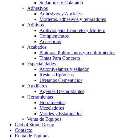
Selladores y Calafateo
Adhesivos
Adhesivos y Anclajes
Morteros, adhesivos y reparadores
Aditivos
Aditivos para Concreto y Mortero
Complementos
Accesorios
Acabados
Pinturas, Poliuretanos y recubrimientos
Tintas Para Concreto
Especialidades
Autonivelantes y sellador
Resinas Epóxicas
Uretanos Cementicios
Auxiliares
Agentes Desmoldantes
Herramientas
Herramientas
Mezcladores
Moldes y Estampados
Venta de Equipos
Global Stone Group
Contacto
Renta de Equipos