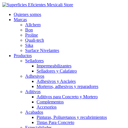
Ir
al
Quienes somos
contenido
Marcas
Allchem
Bon
Proline
Quali-tech
Sika
Surface Nivelantes
Productos
Selladores
Impermeabilizantes
Selladores y Calafateo
Adhesivos
Adhesivos y Anclajes
Morteros, adhesivos y reparadores
Aditivos
Aditivos para Concreto y Mortero
Complementos
Accesorios
Acabados
Pinturas, Poliuretanos y recubrimientos
Tintas Para Concreto
Especialidades