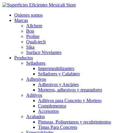
Ir
al
Quienes somos
contenido
Marcas
Allchem
Bon
Proline
Quali-tech
Sika
Surface Nivelantes
Productos
Selladores
Impermeabilizantes
Selladores y Calafateo
Adhesivos
Adhesivos y Anclajes
Morteros, adhesivos y reparadores
Aditivos
Aditivos para Concreto y Mortero
Complementos
Accesorios
Acabados
Pinturas, Poliuretanos y recubrimientos
Tintas Para Concreto
Especialidades