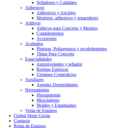
Selladores y Calafateo
Adhesivos
Adhesivos y Anclajes
Morteros, adhesivos y reparadores
Aditivos
Aditivos para Concreto y Mortero
Complementos
Accesorios
Acabados
Pinturas, Poliuretanos y recubrimientos
Tintas Para Concreto
Especialidades
Autonivelantes y sellador
Resinas Epóxicas
Uretanos Cementicios
Auxiliares
Agentes Desmoldantes
Herramientas
Herramientas
Mezcladores
Moldes y Estampados
Venta de Equipos
Global Stone Group
Contacto
Renta de Equipos