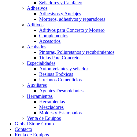
Selladores y Calafateo
Adhesivos
Adhesivos y Anclajes
Morteros, adhesivos y reparadores
Aditivos
Aditivos para Concreto y Mortero
Complementos
Accesorios
Acabados
Pinturas, Poliuretanos y recubrimientos
Tintas Para Concreto
Especialidades
Autonivelantes y sellador
Resinas Epóxicas
Uretanos Cementicios
Auxiliares
Agentes Desmoldantes
Herramientas
Herramientas
Mezcladores
Moldes y Estampados
Venta de Equipos
Global Stone Group
Contacto
Renta de Equipos