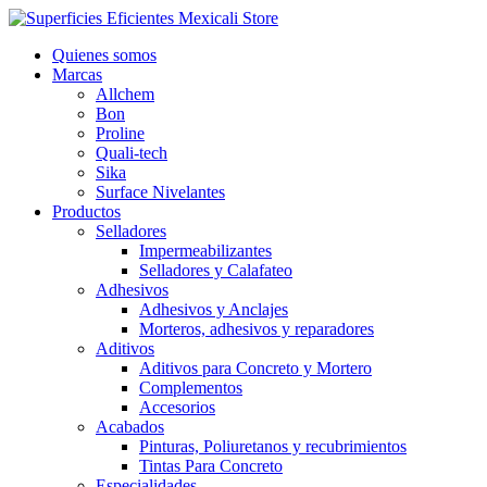
Ir
al
Quienes somos
contenido
Marcas
Allchem
Bon
Proline
Quali-tech
Sika
Surface Nivelantes
Productos
Selladores
Impermeabilizantes
Selladores y Calafateo
Adhesivos
Adhesivos y Anclajes
Morteros, adhesivos y reparadores
Aditivos
Aditivos para Concreto y Mortero
Complementos
Accesorios
Acabados
Pinturas, Poliuretanos y recubrimientos
Tintas Para Concreto
Especialidades